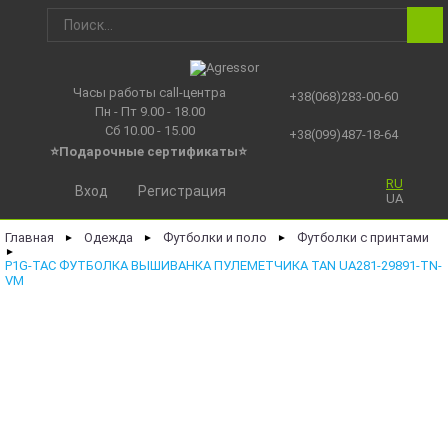
Часы работы call-центра
+38(068)283-00-60
Пн - Пт 9.00 - 18.00
Сб 10.00 - 15.00
+38(099)487-18-64
⭐Подарочные сертификаты
⭐
RU
Вход
Регистрация
UA
Главная
Одежда
Футболки и поло
Футболки с принтами
►
►
►
►
P1G-TAC ФУТБОЛКА ВЫШИВАНКА ПУЛЕМЕТЧИКА TAN UA281-29891-TN-
VM