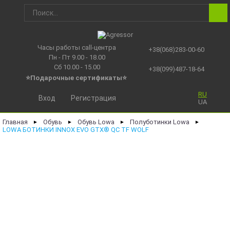
Часы работы call-центра
+38(068)283-00-60
Пн - Пт 9.00 - 18.00
Сб 10.00 - 15.00
+38(099)487-18-64
⭐Подарочные сертификаты
⭐
RU
Вход
Регистрация
UA
Главная
Обувь
Обувь Lowa
Полуботинки Lowa
►
►
►
►
LOWA БОТИНКИ INNOX EVO GTX® QC TF WOLF