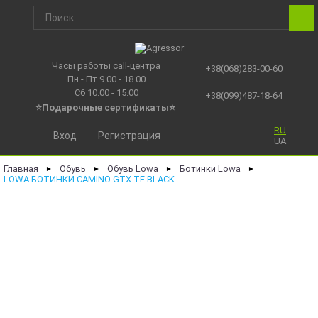
Часы работы call-центра
+38(068)283-00-60
Пн - Пт 9.00 - 18.00
Сб 10.00 - 15.00
+38(099)487-18-64
⭐Подарочные сертификаты
⭐
RU
Вход
Регистрация
UA
Главная
Обувь
Обувь Lowa
Ботинки Lowa
►
►
►
►
LOWA БОТИНКИ CAMINO GTX TF BLACK