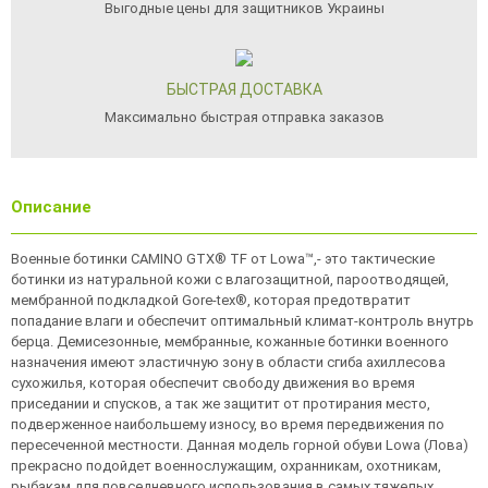
Выгодные цены для защитников Украины
БЫСТРАЯ ДОСТАВКА
Максимально быстрая отправка заказов
Описание
Военные ботинки CAMINO GTX® TF от Lowa™,- это тактические
ботинки из натуральной кожи с влагозащитной, пароотводящей,
мембранной подкладкой Gore-tex®, которая предотвратит
попадание влаги и обеспечит оптимальный климат-контроль внутрь
берца. Демисезонные, мембранные, кожанные ботинки военного
назначения имеют эластичную зону в области сгиба ахиллесова
сухожилья, которая обеспечит свободу движения во время
приседании и спусков, а так же защитит от протирания место,
подверженное наибольшему износу, во время передвижения по
пересеченной местности. Данная модель горной обуви Lowa (Лова)
прекрасно подойдет военнослужащим, охранникам, охотникам,
рыбакам для повседневного использования в самых тяжелых