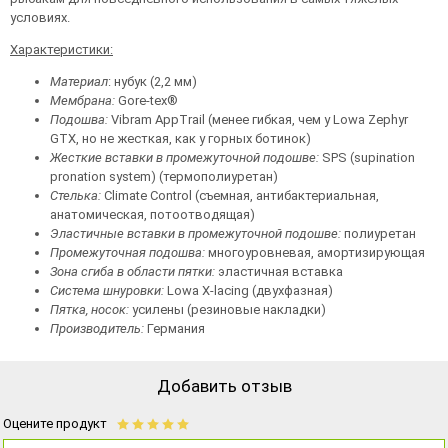
условиях.
Характеристики:
Материал
: нубук (2,2 мм)
Мембрана:
Gore-tex®
Подошва:
Vibram AppTrail (менее гибкая, чем у Lowa Zephyr
GTX, но не жесткая, как у горных ботинок)
Жесткие вставки
в промежуточной подошве:
SPS (supination
pronation system) (термополиуретан)
Стелька:
Climate Control (съемная, антибактериальная,
анатомическая, потоотводящая)
Эластичные вставки
в промежуточной подошве:
полиуретан
Промежуточная подошва:
многоуровневая, амортизирующая
Зона сгиба в области пятки:
эластичная вставка
Система шнуровки:
Lowa X-lacing (двухфазная)
Пятка, носок:
усилены (резиновые накладки)
Производитель:
Германия
Добавить отзыв
Оцените продукт