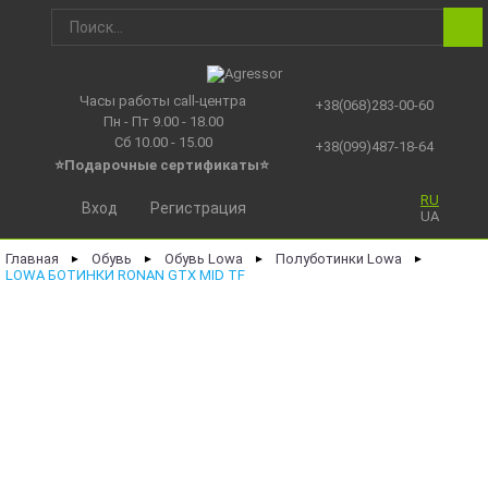
Часы работы call-центра
+38(068)283-00-60
Пн - Пт 9.00 - 18.00
Сб 10.00 - 15.00
+38(099)487-18-64
⭐Подарочные сертификаты
⭐
RU
Вход
Регистрация
UA
Главная
Обувь
Обувь Lowa
Полуботинки Lowa
►
►
►
►
LOWA БОТИНКИ RONAN GTX MID TF