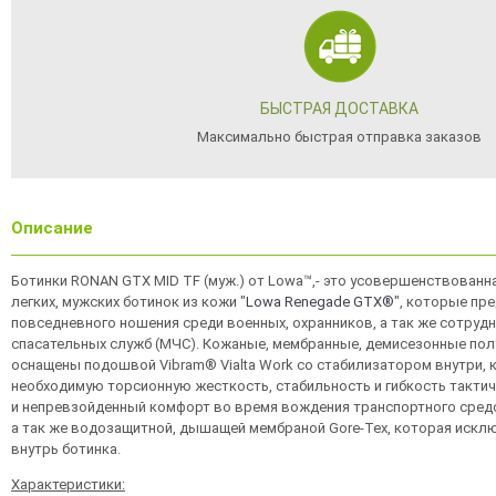
БЫСТРАЯ ДОСТАВКА
Максимально быстрая отправка заказов
Описание
Ботинки RONAN GTX MID TF (муж.) от Lowa™,- это усовершенствованн
легких, мужских ботинок из кожи "
Lowa Renegade GTX®
", которые пр
повседневного ношения среди военных, охранников, а так же сотрудн
спасательных служб (МЧС). Кожаные, мембранные, демисезонные пол
оснащены подошвой Vibram® Vialta Work со стабилизатором внутри, 
необходимую торсионную жесткость, стабильность и гибкость тактич
и непревзойденный комфорт во время вождения транспортного средст
а так же водозащитной, дышащей мембраной Gore-Tex, которая искл
внутрь ботинка.
Характеристики: