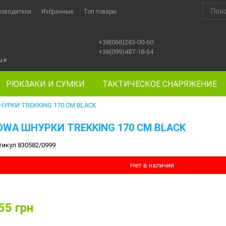
изводители
Избранные
Топ товары
+38(068)283-00-60
+38(099)487-18-64
ы
⭐
РЮКЗАКИ И СУМКИ
ТАКТИЧЕСКОЕ СНАРЯЖЕНИЕ
УРКИ TREKKING 170 CM BLACK
OWA ШНУРКИ TREKKING 170 CM BLACK
тикул 830582/0999
Нет в наличии
55
грн