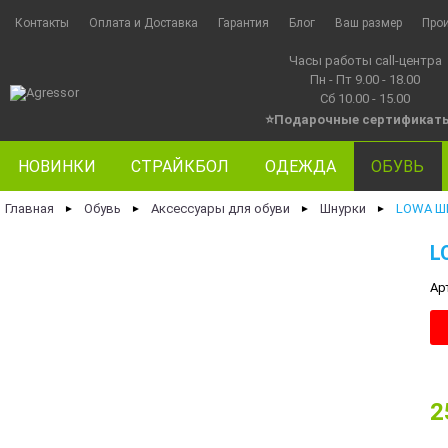
Контакты
Оплата и Доставка
Гарантия
Блог
Ваш размер
Про
Часы работы call-центра
Пн - Пт 9.00 - 18.00
Сб 10.00 - 15.00
⭐Подарочные сертификат
НОВИНКИ
СТРАЙКБОЛ
ОДЕЖДА
ОБУВЬ
Главная
Обувь
Аксессуары для обуви
Шнурки
LOWA ШН
►
►
►
►
L
Ар
2