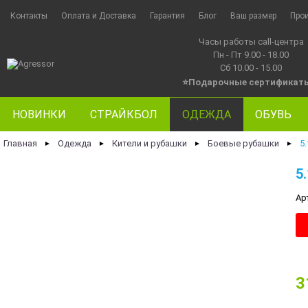
Контакты
Оплата и Доставка
Гарантия
Блог
Ваш размер
Про
Часы работы call-центра
Пн - Пт 9.00 - 18.00
Сб 10.00 - 15.00
⭐Подарочные сертификат
НОВИНКИ
СТРАЙКБОЛ
ОДЕЖДА
ОБУВЬ
Главная
Одежда
Кители и рубашки
Боевые рубашки
5
►
►
►
►
5
Ар
3