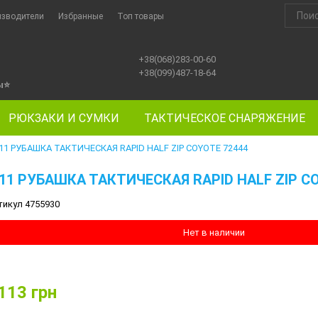
изводители
Избранные
Топ товары
+38(068)283-00-60
+38(099)487-18-64
ы
⭐
РЮКЗАКИ И СУМКИ
ТАКТИЧЕСКОЕ СНАРЯЖЕНИЕ
.11 РУБАШКА ТАКТИЧЕСКАЯ RAPID HALF ZIP COYOTE 72444
.11 РУБАШКА ТАКТИЧЕСКАЯ RAPID HALF ZIP C
тикул 4755930
Нет в наличии
113
грн