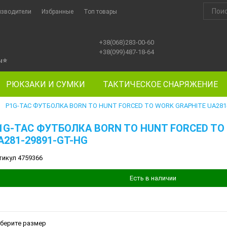
изводители
Избранные
Топ товары
+38(068)283-00-60
+38(099)487-18-64
ы
⭐
РЮКЗАКИ И СУМКИ
ТАКТИЧЕСКОЕ СНАРЯЖЕНИЕ
P1G-TAC ФУТБОЛКА BORN TO HUNT FORCED TO WORK GRAPHITE UA281
►
1G-TAC ФУТБОЛКА BORN TO HUNT FORCED TO
A281-29891-GT-HG
тикул 4759366
Есть в наличии
берите размер