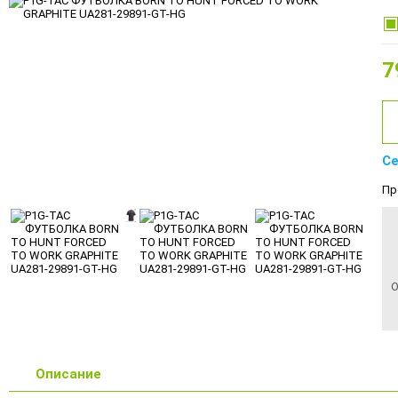
7
Се
Пр
О
Описание