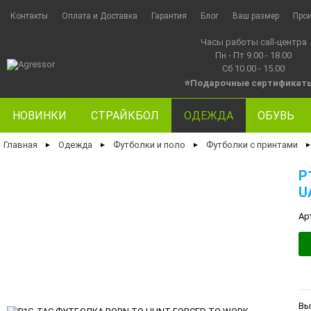
Контакты
Оплата и Доставка
Гарантия
Блог
Ваш размер
Про
Часы работы call-центра
Пн - Пт 9.00 - 18.00
Сб 10.00 - 15.00
⭐Подарочные сертификат
НОВИНКИ
СТРАЙКБОЛ
ОДЕЖДА
ОБУВЬ
Главная
Одежда
Футболки и поло
Футболки с принтами
►
►
►
P
U
Ар
Вы