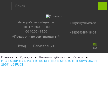
Часы работы call-центра
+38(068)283-00-60
Пн - Пт 9.00 - 18.00
Сб 10.00 - 15.00
+38(099)487-18-64
⭐Подарочные сертификаты
⭐
RU
Вход
Регистрация
UA
Главная
Одежда
Кители и рубашки
Кители
►
►
►
►
P1G-TAC КИТЕЛЬ PCJ FR PRO DEFENDER M COYOTE BROWN UA281-
29991-J6-FR-CB