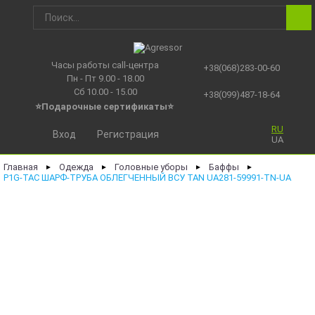
Часы работы call-центра
+38(068)283-00-60
Пн - Пт 9.00 - 18.00
Сб 10.00 - 15.00
+38(099)487-18-64
⭐Подарочные сертификаты
⭐
RU
Вход
Регистрация
UA
Главная
Одежда
Головные уборы
Баффы
►
►
►
►
P1G-TAC ШАРФ-ТРУБА ОБЛЕГЧЕННЫЙ ВСУ TAN UA281-59991-TN-UA