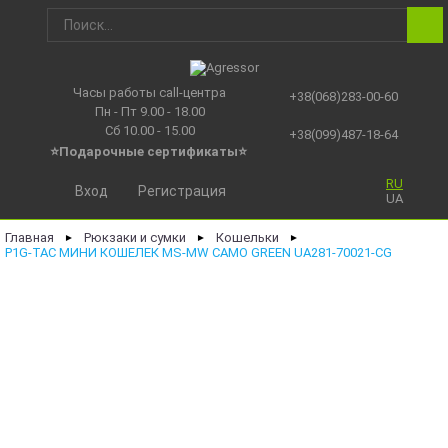
Часы работы call-центра
+38(068)283-00-60
Пн - Пт 9.00 - 18.00
Сб 10.00 - 15.00
+38(099)487-18-64
⭐Подарочные сертификаты
⭐
RU
Вход
Регистрация
UA
Главная
Рюкзаки и сумки
Кошельки
►
►
►
P1G-TAC МИНИ КОШЕЛЕК MS-MW CAMO GREEN UA281-70021-CG