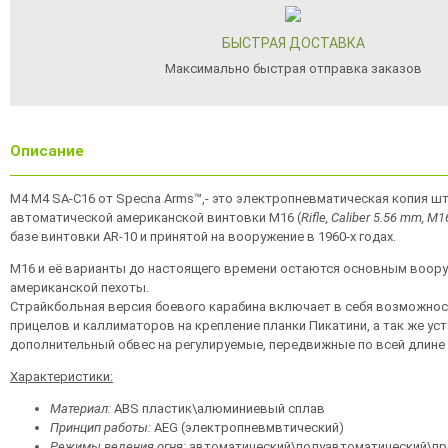
БЫСТРАЯ ДОСТАВКА
Максимально быстрая отправка заказов
Описание
M4 М4 SA-C16 от Specna Arms™,- это электропневматическая копия ш
автоматической американской винтовки М16 (
Rifle, Caliber 5.56 mm, M1
базе винтовки AR-10 и принятой на вооружение в 1960-х годах.
M16 и её варианты до настоящего времени остаются основным воор
американской пехоты.
Страйкбольная версия боевого карабина включает в себя возможнос
прицелов и каллиматоров на крепление планки Пикатини, а так же у
дополнительный обвес на регулируемые, передвижные по всей длине 
Характеристики:
Материал:
ABS пластик\алюминиевый сплав
Принцип работы:
AEG (электропневмвтический)
Режимы ведения огня:
автоматический\полуавтоматический\пр