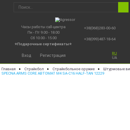
Часы работы call-центра
+38(068)283-00-60
Пн - Пт 9.00 - 18.00
Сб 10.00 - 15.00
+38(099)487-18-64
⭐Подарочные сертификаты
⭐
RU
Вход
Регистрация
UA
Главная
Страйкбол
Страйкбольное оружие
Штурмовые ви
►
►
►
SPECNA ARMS CORE АВТОМАТ М4 SA-C16 HALF-TAN 12229