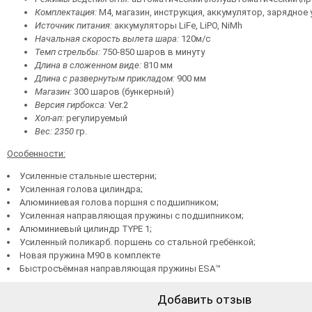
Комплектация:
M4, магазин, инструкция, аккумулятор, зарядное
Источник питания:
аккумуляторы LiFe, LiPO, NiMh
Начальная скорость вылета шара:
120м/с
Темп стрельбы:
750-850 шаров в минуту
Длина в сложенном виде:
810 мм
Длина с развернутым прикладом:
900 мм
Магазин:
300 шаров (бункерный)
Версия гирбокса:
Ver.2
Хоп-ап:
регулируемый
Вес: 2350
гр.
Особенности:
Усиленные стальные шестерни;
Усиленная голова цилиндра;
Алюминиевая голова поршня с подшипником;
Усиленная направляющая пружины с подшипником;
Алюминиевый цилиндр TYPE 1;
Усиленный поликарб. поршень со стальной гребёнкой;
Новая пружина М90 в комплекте
Быстросъёмная направляющая пружины ESA™
Добавить отзыв