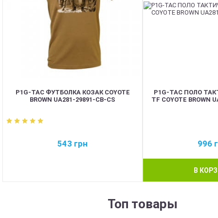
P1G-TAC ФУТБОЛКА КОЗАК COYOTE
P1G-TAC ПОЛО ТАК
BROWN UA281-29891-CB-CS
TF COYOTE BROWN U
543
грн
996
В КОР
Топ товары