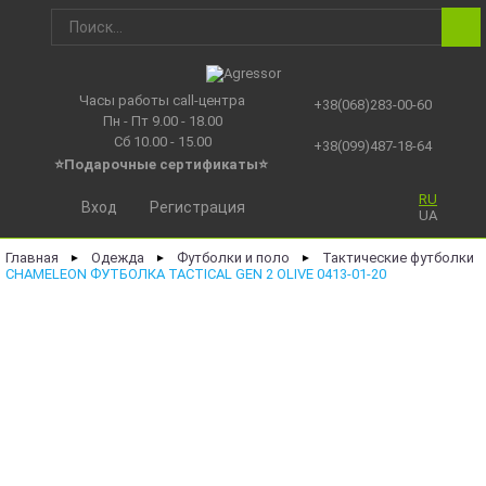
Часы работы call-центра
+38(068)283-00-60
Пн - Пт 9.00 - 18.00
Сб 10.00 - 15.00
+38(099)487-18-64
⭐Подарочные сертификаты
⭐
RU
Вход
Регистрация
UA
Главная
Одежда
Футболки и поло
Тактические футболки
►
►
►
CHAMELEON ФУТБОЛКА TACTICAL GEN 2 OLIVE 0413-01-20