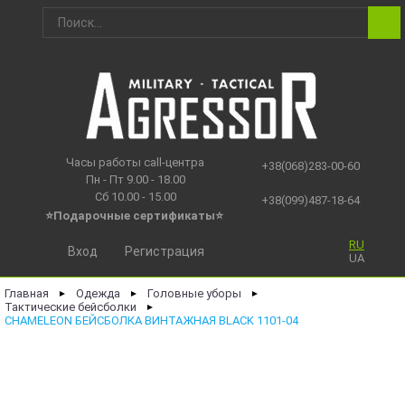
Часы работы call-центра
+38(068)283-00-60
Пн - Пт 9.00 - 18.00
Сб 10.00 - 15.00
+38(099)487-18-64
⭐Подарочные сертификаты
⭐
RU
Вход
Регистрация
UA
Главная
Одежда
Головные уборы
►
►
►
Тактические бейсболки
►
CHAMELEON БЕЙСБОЛКА ВИНТАЖНАЯ BLACK 1101-04