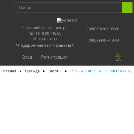
Часы работы call-центра
+38(068)283-00-60
Пн - Пт 9.00 - 18.00
Сб 10.00 - 15.00
+38(099)487-18-64
⭐Подарочные сертификаты
⭐
RU
Вход
Регистрация
UA
Главная
Одежда
Шорты
P1G-TAC ШОРТЫ ТРЕНИРОВОЧНЫЕ 
►
►
►