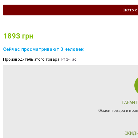
Снято с
1893
грн
Сейчас просматривают 3 человек
Производитель этого товара:
P1G-Tac
ГАРАНТ
Обмен товара и возв
СКИД