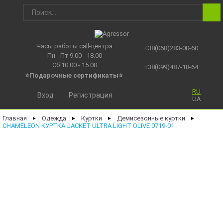
Часы работы call-центра
+38(068)283-00-60
Пн - Пт 9.00 - 18.00
Сб 10.00 - 15.00
+38(099)487-18-64
⭐Подарочные сертификаты
⭐
RU
Вход
Регистрация
UA
Главная
Одежда
Куртки
Демисезонные куртки
►
►
►
►
CHAMELEON КУРТКА JACKET ULTRA LIGHT OLIVE 0719-01