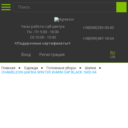
Часы работы call-центра
+38(068)283-00-60
Пн - Пт 9.00 - 18.00
Сб 10.00 - 15.00
+38(099)487-18-64
⭐Подарочные сертификаты
⭐
RU
Вход
Регистрация
UA
Главная
Одежда
Головные уборы
Шапки
►
►
►
►
CHAMELEON ШАПКА WINTER WARM CAP BLACK 1602-04