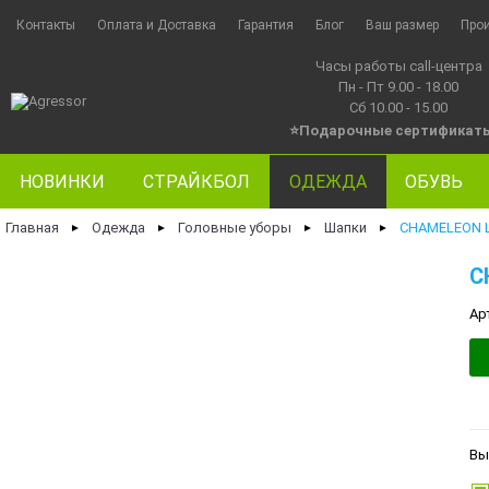
Контакты
Оплата и Доставка
Гарантия
Блог
Ваш размер
Про
Часы работы call-центра
Пн - Пт 9.00 - 18.00
Сб 10.00 - 15.00
⭐Подарочные сертификат
НОВИНКИ
СТРАЙКБОЛ
ОДЕЖДА
ОБУВЬ
Главная
Одежда
Головные уборы
Шапки
CHAMELEON Ш
►
►
►
►
C
Ар
Вы