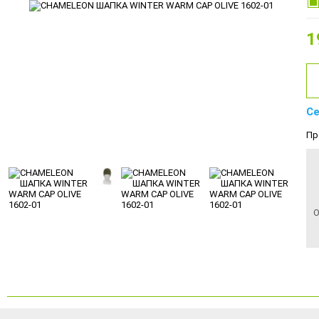
1
Се
Пр
О