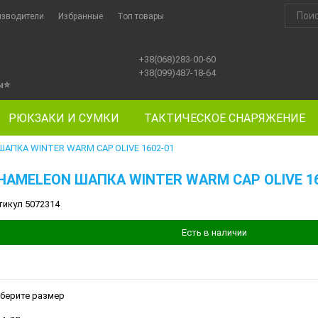
изводители
Избранные
Топ товары
+38(068)283-00-60
+38(099)487-18-64
ы
⭐
РЮКЗАКИ И СУМКИ
ТАКТИЧЕСКОЕ СНАРЯЖЕНИЕ
АПКА WINTER WARM CAP OLIVE 1602-01
HAMELEON ШАПКА WINTER WARM CAP OLIVE 16
тикул 5072314
Есть в наличии
берите размер