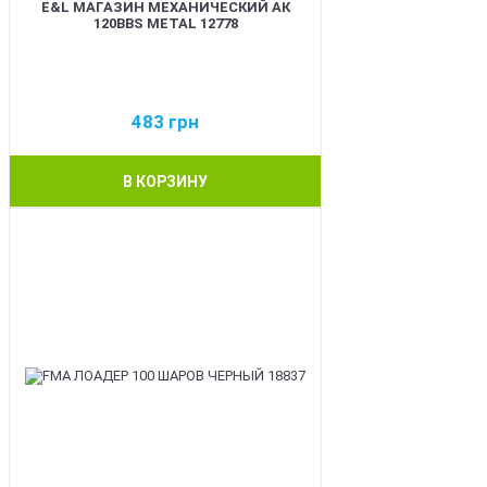
E&L МАГАЗИН МЕХАНИЧЕСКИЙ АК
120BBS METAL 12778
483
грн
В КОРЗИНУ
BEST