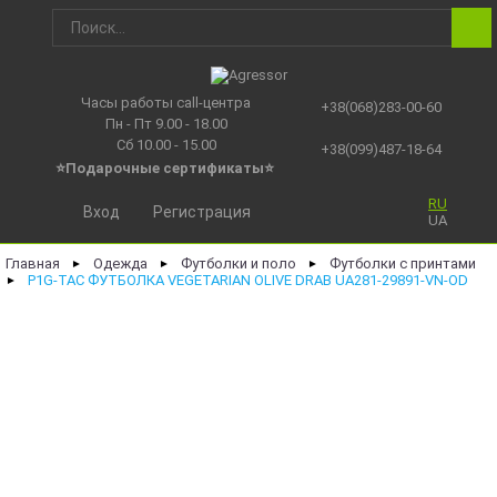
Часы работы call-центра
+38(068)283-00-60
Пн - Пт 9.00 - 18.00
Сб 10.00 - 15.00
+38(099)487-18-64
⭐Подарочные сертификаты
⭐
RU
Вход
Регистрация
UA
Главная
Одежда
Футболки и поло
Футболки с принтами
►
►
►
P1G-TAC ФУТБОЛКА VEGETARIAN OLIVE DRAB UA281-29891-VN-OD
►