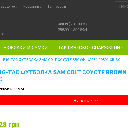
изводители
Избранные
Топ товары
+38(068)283-00-60
+38(099)487-18-64
ы
⭐
РЮКЗАКИ И СУМКИ
ТАКТИЧЕСКОЕ СНАРЯЖЕНИЕ
P1G-TAC ФУТБОЛКА SAM COLT COYOTE BROWN UA281-29891-CB-SC
►
1G-TAC ФУТБОЛКА SAM COLT COYOTE BROWN 
C
тикул 5111974
Нет в наличии
28
грн