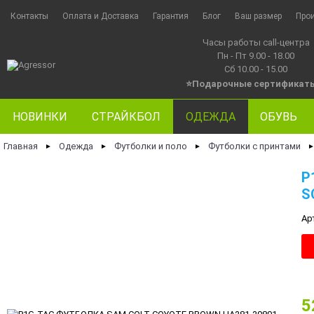
Контакты
Оплата и Доставка
Гарантия
Блог
Ваш размер
Про
Часы работы call-центра
Пн - Пт 9.00 - 18.00
Сб 10.00 - 15.00
⭐Подарочные сертификат
НОВИНКИ
СТРАЙКБОЛ
ОДЕЖДА
ОБУВЬ
Главная
Одежда
Футболки и поло
Футболки с принтами
►
►
►
P
S
Ар
5