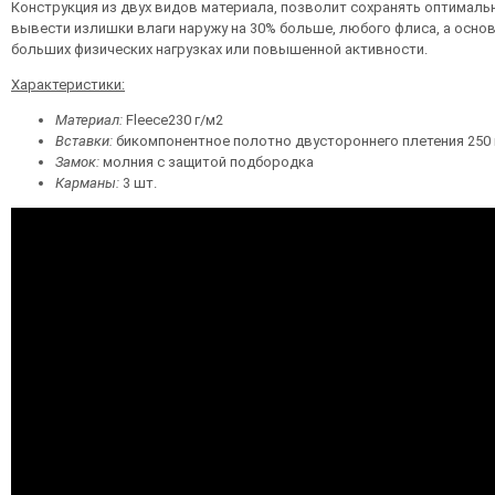
Конструкция из двух видов материала, позволит сохранять оптимальн
вывести излишки влаги наружу на 30% больше, любого флиса, а основн
больших физических нагрузках или повышенной активности.
Характеристики:
Материал:
Fleece230 г/м2
Вставки:
бикомпонентное полотно двустороннего плетения 250 
Замок:
молния с защитой подбородка
Карманы:
3 шт.