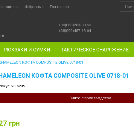
изводители
Избранные
Топ товары
+38(068)283-00-60
+38(099)487-18-64
ы
⭐
РЮКЗАКИ И СУМКИ
ТАКТИЧЕСКОЕ СНАРЯЖЕНИЕ
CHAMELEON КОФТА COMPOSITE OLIVE 0718-01
HAMELEON КОФТА COMPOSITE OLIVE 0718-01
тикул 5116239
Снято с производства
27
грн