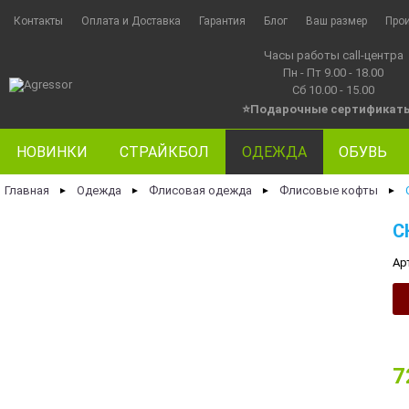
Контакты
Оплата и Доставка
Гарантия
Блог
Ваш размер
Про
Часы работы call-центра
Пн - Пт 9.00 - 18.00
Сб 10.00 - 15.00
⭐Подарочные сертификат
НОВИНКИ
СТРАЙКБОЛ
ОДЕЖДА
ОБУВЬ
Главная
Одежда
Флисовая одежда
Флисовые кофты
►
►
►
►
C
Ар
7