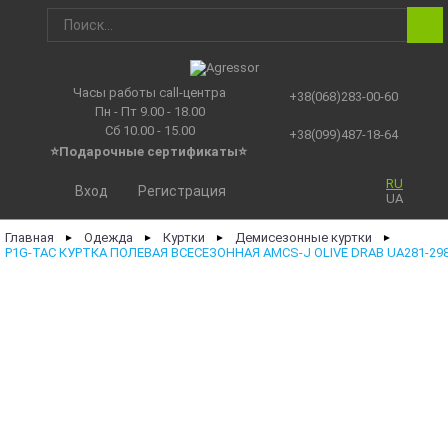
Часы работы call-центра
+38(068)283-00-60
Пн - Пт 9.00 - 18.00
Сб 10.00 - 15.00
+38(099)487-18-64
⭐Подарочные сертификаты
⭐
RU
Вход
Регистрация
UA
Главная
Одежда
Куртки
Демисезонные куртки
►
►
►
►
P1G-TAC КУРТКА ПОЛЕВАЯ ВСЕСЕЗОННАЯ AMCS-J OLIVE DRAB UA281-29