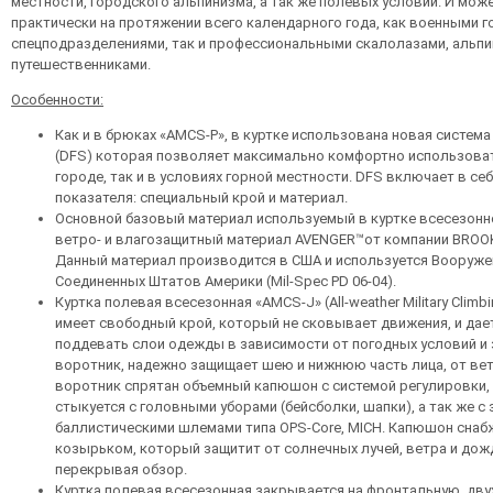
местности, городского альпинизма, а так же полевых условий. И мож
практически на протяжении всего календарного года, как военными 
спецподразделениями, так и профессиональными скалолазами, альпи
путешественниками.
Особенности:
Как и в брюках «AMCS-P», в куртке использована новая система 
(DFS) которая позволяет максимально комфортно использовать
городе, так и в условиях горной местности. DFS включает в се
показателя: специальный крой и материал.
Основной базовый материал используемый в куртке всесезонн
ветро- и влагозащитный материал AVENGER™от компании BRO
Данный материал производится в США и используется Вооруж
Соединенных Штатов Америки (Mil-Spec PD 06-04).
Куртка полевая всесезонная «AMCS-J» (All-weather Military Climbin
имеет свободный крой, который не сковывает движения, и да
поддевать слои одежды в зависимости от погодных условий и 
воротник, надежно защищает шею и нижнюю часть лица, от вет
воротник спрятан объемный капюшон с системой регулировки
стыкуется с головными уборами (бейсболки, шапки), а так же с
баллистическими шлемами типа OPS-Сore, MICH. Капюшон снаб
козырьком, который защитит от солнечных лучей, ветра и дожд
перекрывая обзор.
Куртка полевая всесезонная закрывается на фронтальную, д