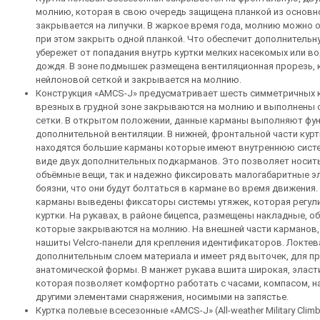
молнию, которая в свою очередь защищена планкой из основн
закрывается на липучки. В жаркое время года, молнию можно о
при этом закрыть одной планкой. Что обеспечит дополнительн
убережет от попадания внутрь куртки мелких насекомых или в
дождя. В зоне подмышек размещена вентиляционная прорезь,
нейлоновой сеткой и закрывается на молнию.
Конструкция «AMCS-J» предусматривает шесть симметричных 
врезных в грудной зоне закрываются на молнию и выполнены 
сетки. В открытом положении, данные карманы выполняют фу
дополнительной вентиляции. В нижней, фронтальной части курт
находятся большие карманы которые имеют внутреннюю систе
виде двух дополнительных подкарманов. Это позволяет носить
объёмные вещи, так и надежно фиксировать малогабаритные э
боязни, что они будут болтаться в кармане во время движения.
карманы выведены фиксаторы системы утяжек, которая регул
куртки. На рукавах, в районе бицепса, размещены накладные, 
которые закрываются на молнию. На внешней части карманов, 
нашиты Velcro-панели для крепления идентификаторов. Локтев
дополнительным слоем материала и имеет ряд выточек, для пр
анатомической формы. В манжет рукава вшита широкая, эласти
которая позволяет комфортно работать с часами, компасом, н
другими элементами снаряжения, носимыми на запястье.
Куртка полевые всесезонные «AMCS-J» (All-weather Military Climbi