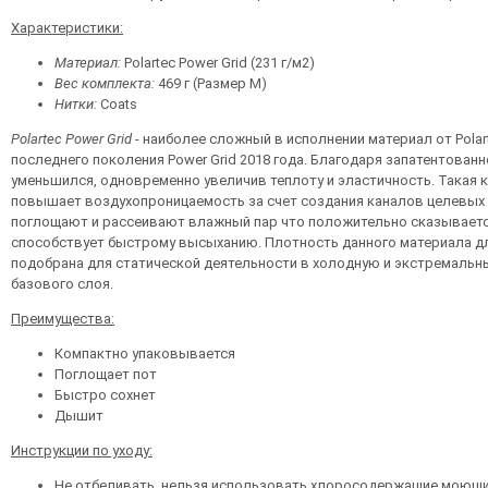
Характеристики:
Материал:
Polartec Power Grid (231 г/м2)
Вес комплекта:
469 г (Размер М)
Нитки:
Coats
Polartec Power Grid
- наиболее сложный в исполнении материал от Polar
последнего поколения Power Grid 2018 года. Благодаря запатентованн
уменьшился, одновременно увеличив теплоту и эластичность. Такая 
повышает воздухопроницаемость за счет создания каналов целевых 
поглощают и рассеивают влажный пар что положительно сказывается
способствует быстрому высыханию. Плотность данного материала дл
подобрана для статической деятельности в холодную и экстремальн
базового слоя.
Преимущества:
Компактно упаковывается
Поглощает пот
Быстро сохнет
Дышит
Инструкции по уходу:
Не отбеливать, нельзя использовать хлоросодержащие моющи