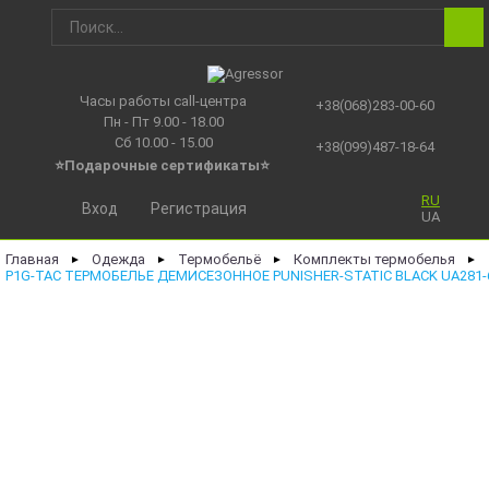
Часы работы call-центра
+38(068)283-00-60
Пн - Пт 9.00 - 18.00
Сб 10.00 - 15.00
+38(099)487-18-64
⭐Подарочные сертификаты
⭐
RU
Вход
Регистрация
UA
Главная
Одежда
Термобельё
Комплекты термобелья
►
►
►
►
P1G-TAC ТЕРМОБЕЛЬЕ ДЕМИСЕЗОННОЕ PUNISHER-STATIC BLACK UA281-