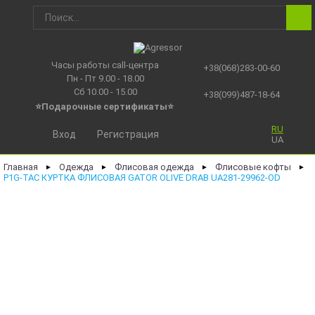
Часы работы call-центра
+38(068)283-00-60
Пн - Пт 9.00 - 18.00
Сб 10.00 - 15.00
+38(099)487-18-64
⭐Подарочные сертификаты
⭐
RU
Вход
Регистрация
UA
Главная
Одежда
Флисовая одежда
Флисовые кофты
►
►
►
►
P1G-TAC КУРТКА ФЛИСОВАЯ GATOR OLIVE DRAB UA281-29962-OD