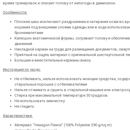
время тренировок и спасает голову от непогоды в демисезон.
Особенности:
Плоские швы исключают раздражение и натирания кожи во вр
ношения под внешними слоями одежды или в ходе использован
бронежилетами
Капюшон анатомической формы, согревает голову и обеспечив
движений
Накладной карман на груди для размещения документов, смартф
Приятный на ощупь материал с оригинальной шестиугольной те
Большие и вместительные карманы внизу
Инструкция по уходу:
Не отбеливать, нельзя использовать моющие средства, содер
стиральные порошки с отбеливателями
Нельзя отжимать и сушить в стиральной машине или электрос
Стирка при максимальной температуре 30 градусов
Не использовать химчистку
Не гладить
Характеристики:
Материал:
"Hexagon Fleece" (100% Polyester 290 g/sq.m)