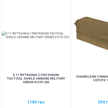
5.11 ФУТБОЛКА С РИСУНКОМ
CHAMELEON СУМКА
TACTICAL SHIELD UKRAINE MILITARY
COYOTE 1
GREEN 41273-225
1184
грн
293