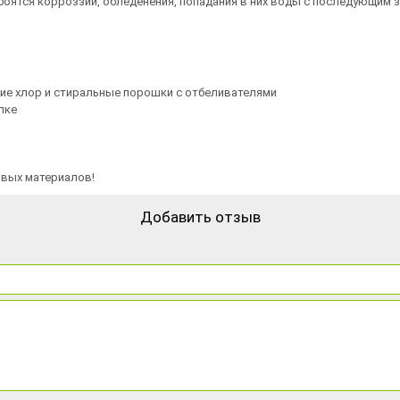
оятся корроззии, обледенения, попадания в них воды с последующим зам
ие хлор и стиральные порошки с отбеливателями
лке
овых материалов!
Добавить отзыв