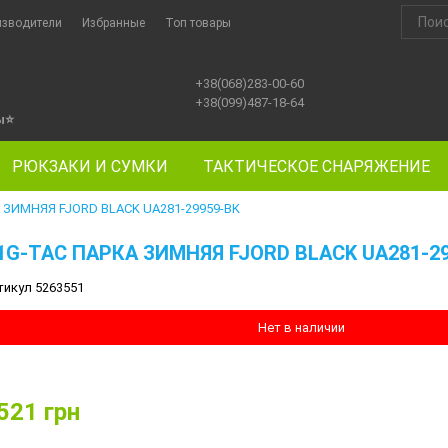
изводители
Избранные
Топ товары
+38(068)283-00-60
+38(099)487-18-64
ы
⭐
РЮКЗАКИ И СУМКИ
ТАКТИЧЕСКОЕ СНАРЯЖЕНИЕ
 ЗИМНЯЯ FJORD BLACK UA281-29959-BK
1G-TAC ПАРКА ЗИМНЯЯ FJORD BLACK UA281-2
тикул 5263551
Нет в наличии
521
грн