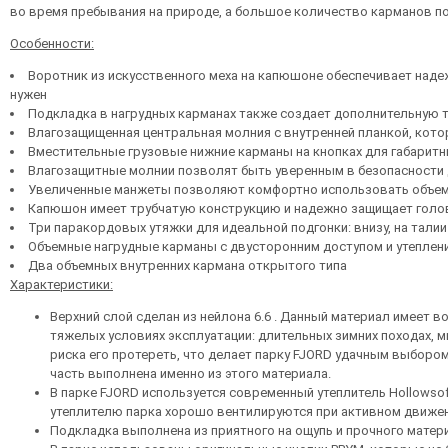
во время пребывания на природе, а большое количество карманов п
Особенности:
Воротник из искусственного меха на капюшоне обеспечивает надеж
нужен
Подкладка в нагрудных карманах также создает дополнительную т
Влагозащищенная центральная молния с внутренней планкой, котор
Вместительные грузовые нижние карманы на кнопках для габаритн
Влагозащитные молнии позволят быть уверенным в безопасности д
Увеличенные манжеты позволяют комфортно использовать объем
Капюшон имеет трубчатую конструкцию и надежно защищает голову
Три паракордовых утяжки для идеальной подгонки: внизу, на тали
Объемные нагрудные карманы с двусторонним доступом и утеплени
Два объемных внутренних кармана открытого типа
Характеристики:
Верхний слой сделан из нейлона 6.6 . Данный материал имеет
тяжелых условиях эксплуатации: длительных зимних походах, м
риска его протереть, что делает парку FJORD удачным выбором
часть выполнена именно из этого материала.
В парке FJORD используется современный утеплитель Hollowsof
утеплителю парка хорошо вентилируются при активном движен
Подкладка выполнена из приятного на ощупь и прочного материа