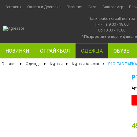
Контакты
Оплата и Доставка
Гарантия
Блог
Ваш размер
Про
Часы работы call-центра
Пн - Пт 9.00 - 18.00
Сб 10.00 - 15.00
⭐Подарочные сертификат
НОВИНКИ
СТРАЙКБОЛ
ОДЕЖДА
ОБУВЬ
Главная
Одежда
Куртки
Куртки Аляска
P1G-TAC ПАРКА
►
►
►
►
P
Ар
4