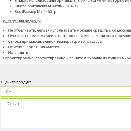
В парке использованы оригинальные кнопки PRYM, которые не б
Сшито британскими нитями COATS
Вес (Размер М): 1460 гр
Инструкция по уходу:
Не отбеливать, нельзя использовать моющие средства, содержащ
Нельзя отжимать и сушить в стиральной машине или электросуши
Стирка при максимальной температуре 30 градусов
Не использовать химчистку
Не гладить
Спроектировано, протестировано и пошито в Украине из лучших мир
Оцените продукт