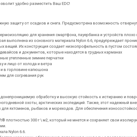
озволит удобно разместить Ваш EDC!
ную защиту от осадков и снега. Предусмотрена возможность отвернуть
ермоизоляцию для хранения смартфона, пауербанка и устройств плохо
ая выполнена из основного материала Nylon 6.6, предупреждает прони
ых вещей. Их конструкция создает низкопрофильность в пустом состоя
евайсов и документов, которые находятся в грудных карманах
ные утепленные зимние перчатки
 и лицо от холода и ветра
и и в горловине капюшона
ем для согревания рук
 водонепроницаемую обработку и высокую стойкость к истиранию и по
ногодневной охоты, арктических экспедиций. Также, этот надежный вн
 для яхтсменов, рыбаков и мореходов. Для обеспечения износостойкос
t® плотностью 300 г \ м2, который не мнется и сохраняет свои изолир
ии.
ла Nylon 6.6.