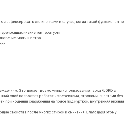
 и зафиксировать его кнопками в случае, когда такой функционал не
 переносящих низкие температуры
кновение влаги и ветра
нии
вреждениям. Это делает возможным использование парки FJORD в
ешний слой позволяет работать с веревками, стропами, снастями без
ти при ношении снаряжения на поясе под курткой, внутренняя нижняя
ующие свойства после многих стирок и сминания. Благодаря этому