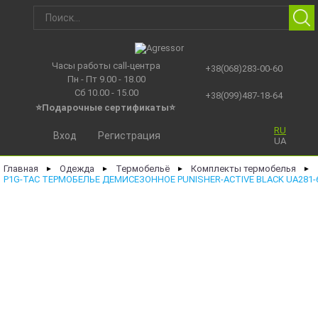
Часы работы call-центра
+38(068)283-00-60
Пн - Пт 9.00 - 18.00
Сб 10.00 - 15.00
+38(099)487-18-64
⭐Подарочные сертификаты
⭐
RU
Вход
Регистрация
UA
Главная
Одежда
Термобельё
Комплекты термобелья
►
►
►
►
P1G-TAC ТЕРМОБЕЛЬЕ ДЕМИСЕЗОННОЕ PUNISHER-ACTIVE BLACK UA281-