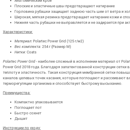
Анатомический крой
Плоские и эластичные швы предотвращают натирание
Горловина рубашки защищает заднюю часть шеи от ветра и хо
Широкая, мягкая резинка предотвращает натирание кожи и спо
Нижняя часть рубашки не выправляется и не задирается при а
Характеристики:
Материал:
Polartec Power Grid (125 г/м2)
Вес комплекта:
254 г (Размер М)
Нитки:
Coats
Polartec Power Grid
- наиболее сложный в исполнении материал от Polar
Power Grid 2018 года. Благодаря запатентованной конструкции сетки
теплоту и эластичность. Такая конструкция мембранной сетки повыш
каналов целевых точек касания, которые поглощают и рассеивают в
терморегуляции организма и способствует быстрому высыханию.
Преимущества:
Компактно упаковывается
Поглощает пот
Быстро сохнет
Дышит
Инструкции по уходу: