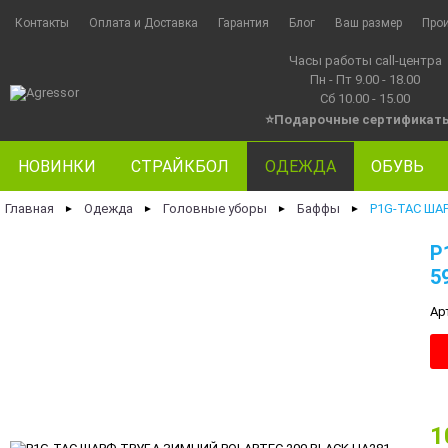
Контакты
Оплата и Доставка
Гарантия
Блог
Ваш размер
Про
Часы работы call-центра
Пн - Пт 9.00 - 18.00
Сб 10.00 - 15.00
⭐Подарочные сертификат
НОВИНКИ
СТРАЙКБОЛ
ОДЕЖДА
ОБУВЬ
Главная
Одежда
Головные уборы
Баффы
P1G-TAC ША
►
►
►
►
P
5
Ар
1