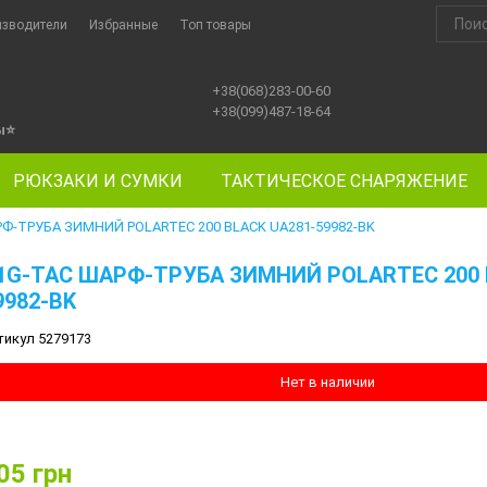
изводители
Избранные
Топ товары
+38(068)283-00-60
+38(099)487-18-64
ы
⭐
РЮКЗАКИ И СУМКИ
ТАКТИЧЕСКОЕ СНАРЯЖЕНИЕ
РФ-ТРУБА ЗИМНИЙ POLARTEC 200 BLACK UA281-59982-BK
1G-TAC ШАРФ-ТРУБА ЗИМНИЙ POLARTEC 200 
9982-BK
тикул 5279173
Нет в наличии
05
грн