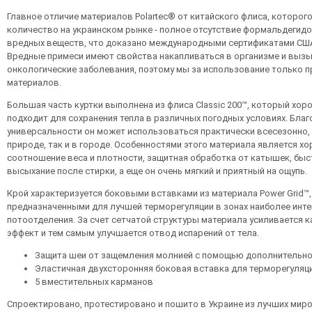
Главное отличие материалов Polartec® от китайского флиса, которог
количество на украинском рынке - полное отсутствие формальдегидо
вредных веществ, что доказано международными сертификатами США
Вредные примеси имеют свойства накапливаться в организме и выз
онкологические заболевания, поэтому мы за использование только 
материалов.
Большая часть куртки выполнена из флиса Classic 200™, который хор
подходит для сохранения тепла в различных погодных условиях. Благ
универсальности он может использоваться практически всесезонно, 
природе, так и в городе. Особенностями этого материала является х
соотношение веса и плотности, защитная обработка от катышек, бы
высыхание после стирки, а еще он очень мягкий и приятный на ощупь.
Крой характеризуется боковыми вставками из материала Power Grid™,
предназначенными для лучшей терморегуляции в зонах наиболее инт
потоотделения. За счет сетчатой структуры материала усиливается 
эффект и тем самым улучшается отвод испарений от тела.
Защита шеи от защемления молнией с помощью дополнительно
Эластичная двухсторонняя боковая вставка для терморегуляц
5 вместительных карманов
Спроектировано, протестировано и пошито в Украине из лучших мир