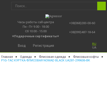
Часы работы call-центра
+38(068)283-00-60
Пн - Пт 9.00 - 18.00
Сб 10.00 - 15.00
+38(099)487-18-64
⭐Подарочные сертификаты
⭐
RU
Вход
Регистрация
UA
Главная
Одежда
Флисовая одежда
Флисовые кофты
►
►
►
►
P1G-TAC КУРТКА ФЛИСОВАЯ NOMAD BLACK UA281-299606-BK