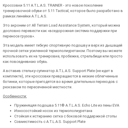
Кроссовки 5.11 A.T.L.A.S. TRAINER - это новое поколение
тренировочной обуви от 5.11 Tactical, которое было разработано в
рамках линейки A.T.L.A.S.
Это акроним от All Terrain Load Assistance System, который можна
дословно перевести как «вседорожная система поддержки при
переносе грузов».
Эта модель имеет гибкую спортивную подошву и верх из дышащей
прочной сетки усиленной термополиуретаном. Поэтому вы можете
использовать их на тренировке, пробежке, стрельбище или просто
как повседневнаю обувь.
А вставив стельку-супинатор A.T.L.A.S. Support Plate (не идет в
комплекте), эти кроссовки превращаются в низкие облегченные
ботинки, которые пригодятся во время длительных переходов с
рюкзаком по пересеченной местности.
Особенности:
Пружинящяя подошва 5.11® A.T.L.A.S. Echo Lite из пены EVA
Износостойкий носок из термополиуретана
Стойкая к истиранию сетка с боковой поддержкой стопы
Совместимость с A.T.L.A.S. Support Plate