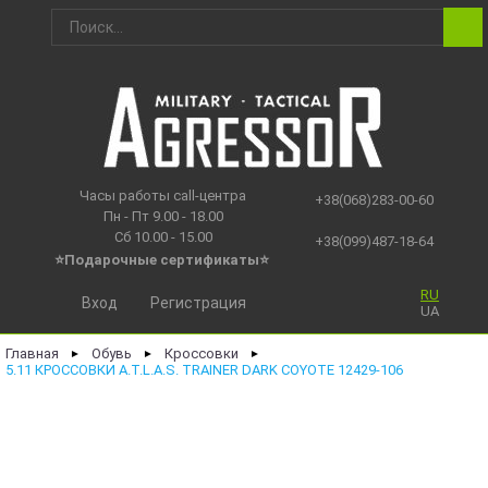
Часы работы call-центра
+38(068)283-00-60
Пн - Пт 9.00 - 18.00
Сб 10.00 - 15.00
+38(099)487-18-64
⭐Подарочные сертификаты
⭐
RU
Вход
Регистрация
UA
Главная
Обувь
Кроссовки
►
►
►
5.11 КРОССОВКИ A.T.L.A.S. TRAINER DARK COYOTE 12429-106