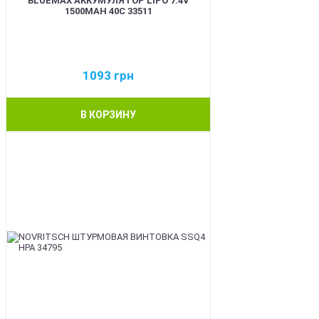
BLUEMAX АККУМУЛЯТОР LIPO 7.4V
1500MAH 40C 33511
1093
грн
В КОРЗИНУ
BEST