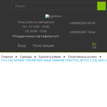
Часы работы call-центра
+38(068)283-00-60
Пн - Пт 9.00 - 18.00
Сб 10.00 - 15.00
+38(099)487-18-64
⭐Подарочные сертификаты
⭐
RU
Вход
Регистрация
UA
Главная
Одежда
Брюки и ремни
Спортивные штаны
►
►
►
►
P1G-TAC БРЮКИ ТРЕНИРОВОЧНЫЕ ЗИМНИЕ FRWP POLARTEC 2.0 BLACK UA