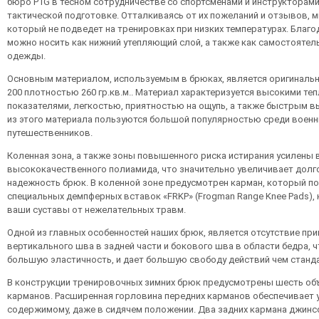
бюро P1G в тесном сотрудничестве со спортсменами и инструкторами
тактической подготовке. Отталкиваясь от их пожеланий и отзывов, м
который не подведет на тренировках при низких температурах. Благода
можно носить как нижний утепляющий слой, а также как самостоятел
одежды.
Основным материалом, используемым в брюках, является оригинальный
200 плотностью 260 гр.кв.м.. Материал характеризуется высокими т
показателями, легкостью, приятностью на ощупь, а также быстрым 
из этого материала пользуются большой популярностью среди военн
путешественников.
Коленная зона, а также зоны повышенного риска истирания усилены 
высококачественного полиамида, что значительно увеличивает долг
надежность брюк. В коленной зоне предусмотрен карман, который п
специальных демпферных вставок «FRKP» (Frogman Range Knee Pads),
ваши суставы от нежелательных травм.
Одной из главных особенностей наших брюк, является отсутствие пр
вертикального шва в задней части и бокового шва в области бедра, 
большую эластичность, и дает большую свободу действий чем станд
В конструкции тренировочных зимних брюк предусмотрены шесть об
карманов. Расширенная горловина передних карманов обеспечивает 
содержимому, даже в сидячем положении. Два задних кармана джинс