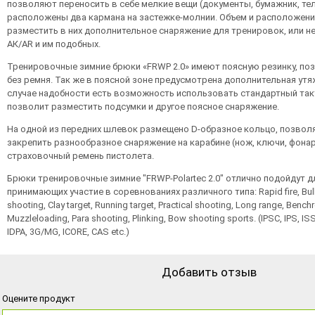
позволяют переносить в себе мелкие вещи (документы, бумажник, теле
расположены два кармана на застежке-молнии. Объем и расположен
разместить в них дополнительное снаряжение для тренировок, или н
АК/AR и им подобных.
Тренировочные зимние брюки «FRWP 2.0» имеют поясную резинку, по
без ремня. Так же в поясной зоне предусмотрена дополнительная утя
случае надобности есть возможность использовать стандартный так
позволит разместить подсумки и другое поясное снаряжение.
На одной из передних шлевок размещено D-образное кольцо, позво
закрепить разнообразное снаряжение на карабине (нож, ключи, фонарь
страховочный ремень пистолета.
Брюки тренировочные зимние "FRWP-Polartec 2.0" отлично подойдут д
принимающих участие в соревнованиях различного типа: Rapid fire, Bulls
shooting, Clay target, Running target, Practical shooting, Long range, Bench
Muzzleloading, Para shooting, Plinking, Bow shooting sports. (IPSC, IPS, IS
IDPA, 3G/MG, ICORE, CAS etc.)
Добавить отзыв
Оцените продукт