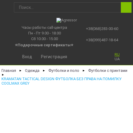
Часы работы call-центра
+38(068)283-00-60
Пн - Пт 9.00 - 18.00
Сб 10.00 - 15.00
+38(099)487-18-64
⭐Подарочные сертификаты
⭐
RU
Вход
Регистрация
UA
Главная
Одежда
Футболки и поло
Футболки с принтами
►
►
►
►
KRAMATAN TACTICAL DESIGN ФУТБОЛКА БЕЗ ПРАВА НА ПОМИЛКУ
COOLMAX GREY