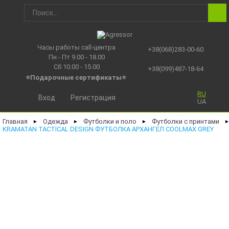
Часы работы call-центра
+38(068)283-00-60
Пн - Пт 9.00 - 18.00
Сб 10.00 - 15.00
+38(099)487-18-64
⭐Подарочные сертификаты
⭐
RU
Вход
Регистрация
UA
Главная
Одежда
Футболки и поло
Футболки с принтами
►
►
►
KRAMATAN TACTICAL DESIGN ФУТБОЛКА АРХАНГЕЛ COOLMAX GREY