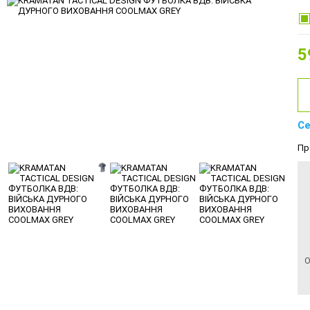
5
Се
Пр
О