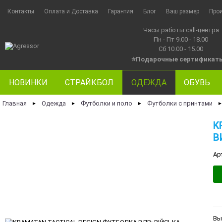
Контакты
Оплата и Доставка
Гарантия
Блог
Ваш размер
Про
Часы работы call-центра
Пн - Пт 9.00 - 18.00
Сб 10.00 - 15.00
⭐Подарочные сертификат
НОВИНКИ
СТРАЙКБОЛ
ОДЕЖДА
ОБУВЬ
Главная
Одежда
Футболки и поло
Футболки с принтами
►
►
►
K
В
Ар
Вы