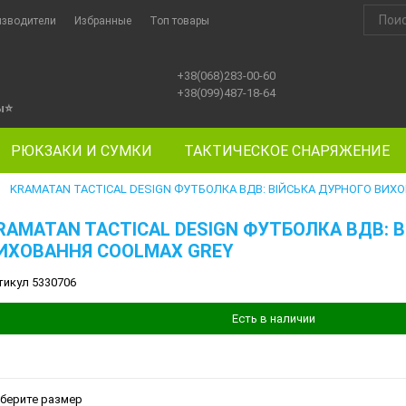
изводители
Избранные
Топ товары
+38(068)283-00-60
+38(099)487-18-64
ы
⭐
РЮКЗАКИ И СУМКИ
ТАКТИЧЕСКОЕ СНАРЯЖЕНИЕ
KRAMATAN TACTICAL DESIGN ФУТБОЛКА ВДВ: ВІЙСЬКА ДУРНОГО ВИХ
►
RAMATAN TACTICAL DESIGN ФУТБОЛКА ВДВ: 
ИХОВАННЯ COOLMAX GREY
тикул 5330706
Есть в наличии
берите размер