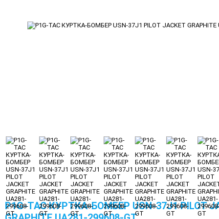
P1G-TAC КУРТКА-БОМБЕР USN-37J1 PILOT J
GRAPHITE UA281-299608-GT