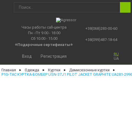
Часы работы call-центра
+38(068)283-00-60
Пн - Пт 9.00 - 18.00
Сб 10.00 - 15.00
+38(099)487-18-64
⭐Подарочные сертификаты
⭐
RU
Вход
Регистрация
UA
Главная
Одежда
Куртки
Демисезонные куртки
►
►
►
►
P1G-TAC КУРТКА-БОМБЕР USN-37J1 PILOT JACKET GRAPHITE UA281-299