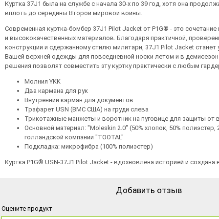
Куртка 37J1 была на службе с начала 30-х по 39 год, хотя она продол
вплоть до середины Второй мировой войны.
Современная куртка-бомбер 37J1 Pilot Jacket от P1G® - это сочетание
и высококачественных материалов. Благодаря практичной, провере
конструкции и сдержанному стилю милитари, 37J1 Pilot Jacket стане
Вашей верхней одежды для повседневной носки летом и в демисезон.
решения позволят совместить эту куртку практически с любым гарде
Молния YKK
Два кармана для рук
Внутренний карман для документов
Трафарет USN (ВМС США) на груди слева
Трикотажные манжеты и воротник на пуговице для защиты от 
Основной материал: "Moleskin 2.0" (50% хлопок, 50% полиэстер, 2
голландской компании "TOOTAL"
Подкладка: микрофибра (100% полиэстер)
Куртка P1G® USN-37J1 Pilot Jacket - вдохновлена историей и создана 
Добавить отзыв
Оцените продукт