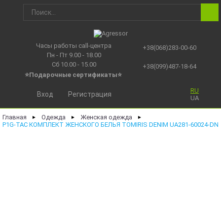
Часы работы call-центра
+38(068)283-00-60
Пн - Пт 9.00 - 18.00
Сб 10.00 - 15.00
+38(099)487-18-64
⭐Подарочные сертификаты
⭐
RU
Вход
Регистрация
UA
Главная
Одежда
Женская одежда
►
►
►
P1G-TAC КОМПЛЕКТ ЖЕНСКОГО БЕЛЬЯ TOMIRIS DENIM UA281-60024-DN