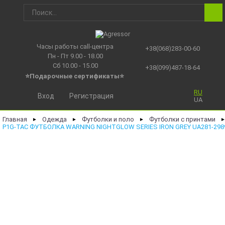
Часы работы call-центра
+38(068)283-00-60
Пн - Пт 9.00 - 18.00
Сб 10.00 - 15.00
+38(099)487-18-64
⭐Подарочные сертификаты
⭐
RU
Вход
Регистрация
UA
Главная
Одежда
Футболки и поло
Футболки с принтами
►
►
►
P1G-TAC ФУТБОЛКА WARNING NIGHTGLOW SERIES IRON GREY UA281-298