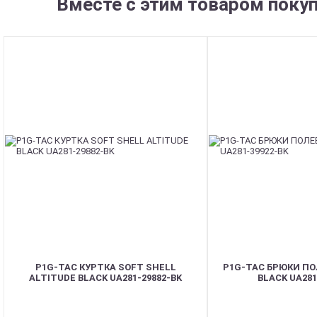
Вместе с этим товаром поку
P1G-TAC КУРТКА SOFT SHELL
P1G-TAC БРЮКИ ПО
ALTITUDE BLACK UA281-29882-BK
BLACK UA281