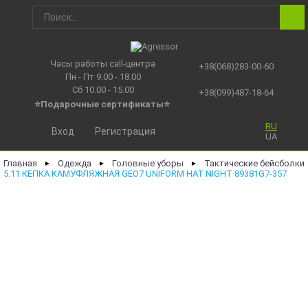
Часы работы call-центра
+38(068)283-00-60
Пн - Пт 9.00 - 18.00
Сб 10.00 - 15.00
+38(099)487-18-64
⭐Подарочные сертификаты
⭐
RU
Вход
Регистрация
UA
Главная
Одежда
Головные уборы
Тактические бейсболки
►
►
►
5.11 КЕПКА КАМУФЛЯЖНАЯ GEO7 UNIFORM HAT NIGHT 89381G7-357