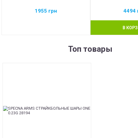
1955
грн
4494
В КОР
Топ товары
BEST