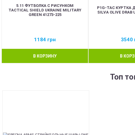
5.11 ФУТБОЛКА С РИСУНКОМ
P1G-TAC КУРТКА
TACTICAL SHIELD UKRAINE MILITARY
SILVA OLIVE DRAB 
GREEN 41273-225
1184
грн
3540
В КОРЗИНУ
В КОР
Топ т
BEST