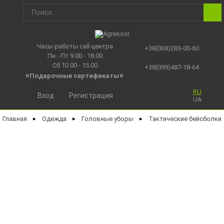
Часы работы call-центра
+38(068)283-00-60
Пн - Пт 9.00 - 18.00
Сб 10.00 - 15.00
+38(099)487-18-64
⭐Подарочные сертификаты
⭐
RU
Вход
Регистрация
UA
Главная
Одежда
Головные уборы
Тактические бейсболки
►
►
►