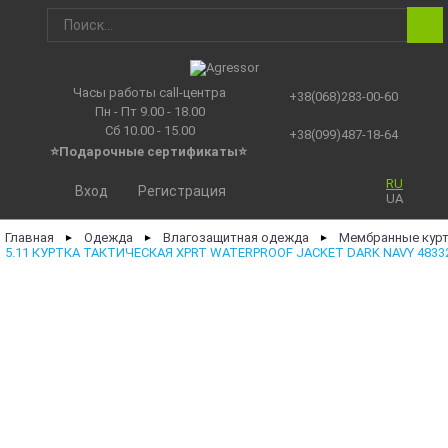
Часы работы call-центра
+38(068)283-00-60
Пн - Пт 9.00 - 18.00
Сб 10.00 - 15.00
+38(099)487-18-64
⭐Подарочные сертификаты
⭐
RU
Вход
Регистрация
UA
Главная
Одежда
Влагозащитная одежда
Мембранные кур
►
►
►
5.11 КУРТКА ТАКТИЧЕСКАЯ XPRT WATERPROOF JACKET DARK NAVY 4833