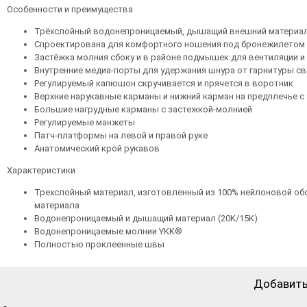
Особенности и преимущества
Трёхслойный водонепроницаемый, дышащий внешний материал
Спроектирована для комфортного ношения под бронежилетом
Застёжка молния сбоку и в районе подмышек для вентиляции и
Внутренние медиа-порты для удержания шнура от гарнитуры св
Регулируемый капюшон скручивается и прячется в воротник
Верхние нарукавные карманы и нижний карман на предплечье с
Большие нагрудные карманы с застежкой-молнией
Регулируемые манжеты
Патч-платформы на левой и правой руке
Анатомический крой рукавов
Характеристики
Трехслойный материал, изготовленный из 100% нейлоновой обо
материала
Водонепроницаемый и дышащий материал (20K/15K)
Водонепроницаемые молнии YKK®
Полностью проклеенные швы
Добавить