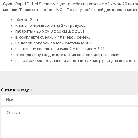
Сумка Rapid Duffel Sierra вмещает в себе снаряжение объемом 29 ли
молнии. Также есть полоса MOLLE с липучкой на ней для крепления а
объем - 29 л
клапан открывается на 270 градусов
габариты - 25,5 см В х 50 см Ш х 25,5 Г
в комплекте съемный плечевой ремень
на левой боковой панели система MOLLE
на клапане панель с липучкой с логотипом 5.11
спереди липучка для крепления знаков идентификации
на правой боковой панели дополнительная ручка для переноса
Оцените продукт