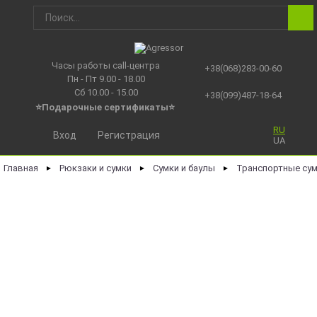
Часы работы call-центра
+38(068)283-00-60
Пн - Пт 9.00 - 18.00
Сб 10.00 - 15.00
+38(099)487-18-64
⭐Подарочные сертификаты
⭐
RU
Вход
Регистрация
UA
Главная
Рюкзаки и сумки
Сумки и баулы
Транспортные су
►
►
►