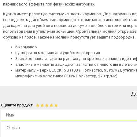
парникового эффекта при физических нагрузках.
Куртка имеет развитую систему из шести карманов. Два нагрудных к
спереди есть два объемных кармана, которые можно использовать для
два кармана для удобного переноса документов, блокнотов или перч
использования и утепления зоны шеи. Фронтальная молния открывае
оружию на поясе. Также на молнии присутствует защита подбородка.
6 карманов
пуллеры на молниях для удобства открытия
3 велкро-панели - две на рукавах для крепления знаков иденти
эластиные манжеты защищают запястья от непогоды и легко и
материалы - верх BLOCK R/S (100% Полиэстер, 95 гр/м2), утеплит
микрофлис на воротнике (100% Полиэстер, 270 гр/м2)
До
Оцените продукт