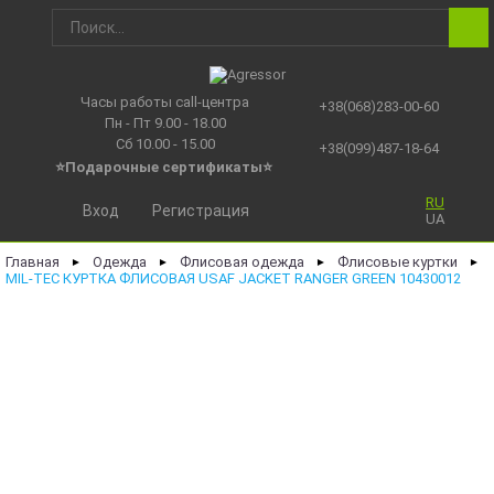
Часы работы call-центра
+38(068)283-00-60
Пн - Пт 9.00 - 18.00
Сб 10.00 - 15.00
+38(099)487-18-64
⭐Подарочные сертификаты
⭐
RU
Вход
Регистрация
UA
Главная
Одежда
Флисовая одежда
Флисовые куртки
►
►
►
►
MIL-TEC КУРТКА ФЛИСОВАЯ USAF JACKET RANGER GREEN 10430012