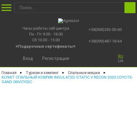
Часы работы call-центра
+38(068)283-00-60
Пн - Пт 9.00 - 18.00
Сб 10.00 - 15.00
+38(099)487-18-64
⭐Подарочные сертификаты
⭐
RU
Вход
Регистрация
UA
Главная
Туризм и кемпинг
Спальные мешки
►
►
►
KLYMIT СПАЛЬНЫЙ КОВРИК INSULATED STATIC V RECON 2020 COYOTE-
SAND 06IVCY02C