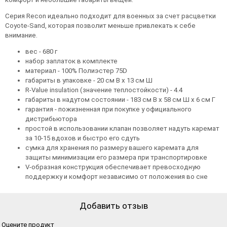
Серия Recon идеально подходит для военных за счет расцветки
Coyote-Sand, которая позволит меньше привлекать к себе
внимание.
вес - 680 г
набор заплаток в комплекте
материал - 100% Полиэстер 75D
габариты в упаковке - 20 см В х 13 см Ш
R-Value insulation (значение теплостойкости) - 4.4
габариты в надутом состоянии - 183 см В х 58 см Ш х 6 см Г
гарантия - пожизненная при покупке у официального
дистрибьютора
простой в использовании клапан позволяет надуть каремат
за 10-15 вдохов и быстро его сдуть
сумка для хранения по размеру вашего каремата для
защиты минимизации его размера при транспортировке
V-образная конструкция обеспечивает превосходную
поддержку и комфорт независимо от положения во сне
Добавить отзыв
Оцените продукт