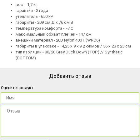
вес - 1,7 кг
гарантия - 2 года
утеплитель - 650 FP
габариты - 209 см Д x 76 см В
температура комфорта - -7 C
максимальный обхват плечей - 147 см
внешний материал - 20D Nylon 400T (WRC6)
габариты в упаковке - 14,25 x 9 x 9 дюймов / 36 x 23 x 23 см
тип изоляции - 80/20 Grey Duck Down (TOP) // Synthetic
(BOTTOM)
Добавить отзыв
Оцените продукт