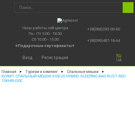
Часы работы call-центра
+38(068)283-00-60
Пн - Пт 9.00 - 18.00
Сб 10.00 - 15.00
+38(099)487-18-64
⭐Подарочные сертификаты
⭐
RU
Вход
Регистрация
UA
Главная
Туризм и кемпинг
Спальные мешки
►
►
►
KLYMIT СПАЛЬНЫЙ МЕШОК KSB 20 HYBRID SLEEPING BAG RUST RED
13KHRU20C