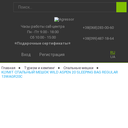
Часы работы call-центра
+38(068)283-00-60
Пн - Пт 9.00 - 18.00
Сб 10.00 - 15.00
+38(099)487-18-64
⭐Подарочные сертификаты
⭐
RU
Вход
Регистрация
UA
Главная
Туризм и кемпинг
Спальные мешки
►
►
►
KLYMIT СПАЛЬНЫЙ МЕШОК WILD ASPEN 20 SLEEPING BAG REGULAR
13WAGR20C