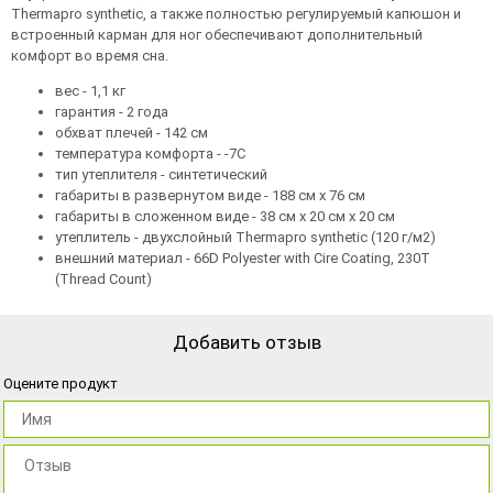
Thermapro synthetic, а также полностью регулируемый капюшон и
встроенный карман для ног обеспечивают дополнительный
комфорт во время сна.
вес - 1,1 кг
гарантия - 2 года
обхват плечей - 142 см
температура комфорта - -7C
тип утеплителя - синтетический
габариты в развернутом виде - 188 см х 76 см
габариты в сложенном виде - 38 см х 20 см х 20 см
утеплитель - двухслойный Thermapro synthetic (120 г/м2)
внешний материал - 66D Polyester with Cire Coating, 230T
(Thread Count)
Добавить отзыв
Оцените продукт