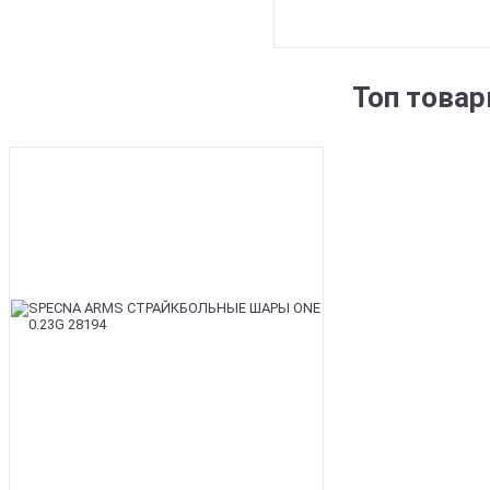
Топ това
BEST