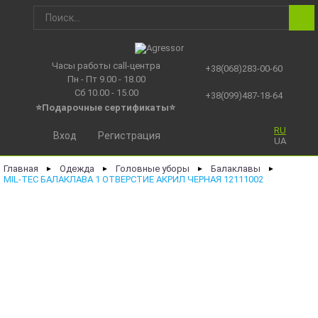
Часы работы call-центра
+38(068)283-00-60
Пн - Пт 9.00 - 18.00
Сб 10.00 - 15.00
+38(099)487-18-64
⭐Подарочные сертификаты
⭐
RU
Вход
Регистрация
UA
Главная
Одежда
Головные уборы
Балаклавы
►
►
►
►
MIL-TEC БАЛАКЛАВА 1 ОТВЕРСТИЕ АКРИЛ ЧЕРНАЯ 12111002