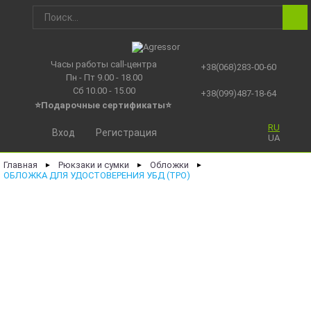
Часы работы call-центра
+38(068)283-00-60
Пн - Пт 9.00 - 18.00
Сб 10.00 - 15.00
+38(099)487-18-64
⭐Подарочные сертификаты
⭐
RU
Вход
Регистрация
UA
Главная
Рюкзаки и сумки
Обложки
►
►
►
ОБЛОЖКА ДЛЯ УДОСТОВЕРЕНИЯ УБД (ТРО)