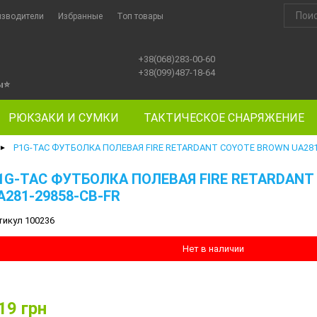
изводители
Избранные
Топ товары
+38(068)283-00-60
+38(099)487-18-64
ы
⭐
РЮКЗАКИ И СУМКИ
ТАКТИЧЕСКОЕ СНАРЯЖЕНИЕ
P1G-TAC ФУТБОЛКА ПОЛЕВАЯ FIRE RETARDANT COYOTE BROWN UA281
►
1G-TAC ФУТБОЛКА ПОЛЕВАЯ FIRE RETARDANT
A281-29858-CB-FR
тикул 100236
Нет в наличии
19
грн