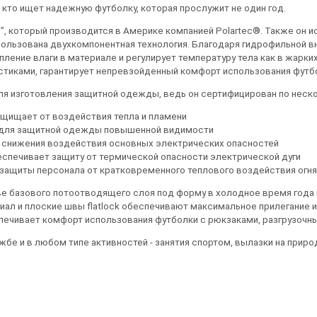
, кто ищет надежную футболку, которая прослужит не один год.
R”, который производится в Америке компанией Polartec®. Также он 
 использована двухкомпонентная технология. Благодаря гидрофильной 
ние влаги в материале и регулирует температуру тела как в жарких, 
стиками, гарантирует непревзойденный комфорт использования футбол
ля изготовления защитной одежды, ведь он сертифицирован по неск
ащищает от воздействия тепла и пламени
дарт для защитной одежды повышенной видимости
м снижения воздействия основных электрических опасностей
беспечивает защиту от термической опасности электрической дуги
 защиты персонала от кратковременного теплового воздействия огня
тве базового потоотводящего слоя под форму в холодное время года 
иал и плоские швы flatlock обеспечивают максимальное прилегание 
спечивает комфорт использования футболки с рюкзаками, разгрузоч
 и в любом типе активностей - занятия спортом, вылазки на природу 