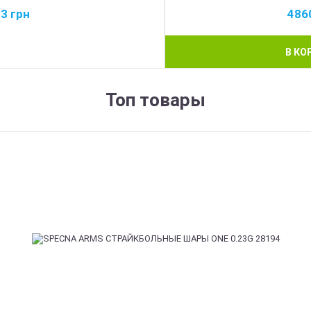
43
грн
486
В КО
Топ товары