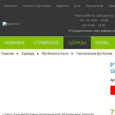
Контакты
Оплата и Доставка
Гарантия
Блог
Ваш размер
Про
Часы работы call-центра
Пн - Пт 9.00 - 18.00
Сб 10.00 - 15.00
⭐Подарочные сертификат
НОВИНКИ
СТРАЙКБОЛ
ОДЕЖДА
ОБУВЬ
Главная
Одежда
Футболки и поло
Тактические футболки
►
►
►
P
U
Ар
7