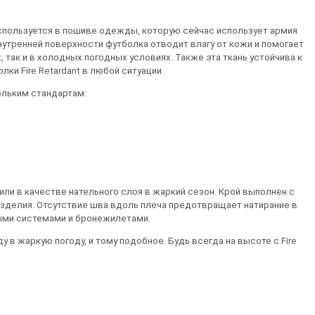
используется в пошиве одежды, которую сейчас использует армия
внутренней поверхности футболка отводит влагу от кожи и помогает
так и в холодных погодных условиях. Также эта ткань устойчива к
ки Fire Retardant в любой ситуации.
ольким стандартам:
или в качестве нательного слоя в жаркий сезон. Крой выполнен с
изделия. Отсутствие шва вдоль плеча предотвращает натирание в
ными системами и бронежилетами.
в жаркую погоду, и тому подобное. Будь всегда на высоте с Fire