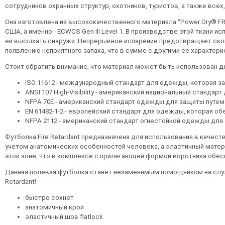
сотрудников охранных структур, охотников, туристов, а также всех
Она изготовлена из высококачественного материала “Power Dry® F
США, а именно - ECWCS Gen III Level 1. В производстве этой ткани
ей высыхать снаружи. Непрерывное испарение предотвращает скопле
появлению неприятного запаха, что в сумме с другими ее характери
Стоит обратить внимание, что материал может быть использован д
ISO 11612 - международный стандарт для одежды, которая з
ANSI 107 High-Visibility - американский национальный стан
NFPA 70E - американский стандарт одежды для защиты путе
EN 61482-1-2 - европейский стандарт для одежды, которая о
NFPA 2112 - американский стандарт огнестойкой одежды для
Футболка Fire Retardant предназначена для использования в качес
учетом анатомических особенностей человека, а эластичный матер
этой зоне, что в комплексе с прилегающей формой воротника обе
Данная полевая футболка станет незаменимым помощником на службе
Retardant!
быстро сохнет
анатомичный крой
эластичный шов flatlock