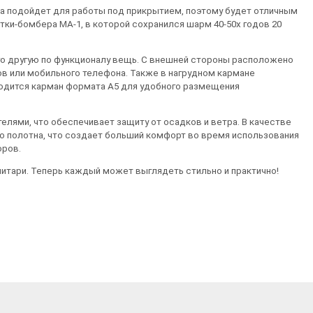
на подойдет для работы под прикрытием, поэтому будет отличным
ки-бомбера MA-1, в которой сохранился шарм 40-50х годов 20
го другую по функционалу вещь. С внешней стороны расположено
ов или мобильного телефона. Также в нагрудном кармане
ходится карман формата А5 для удобного размещения
елями, что обеспечивает защиту от осадков и ветра. В качестве
го полотна, что создает больший комфорт во время использования
оров.
итари. Теперь каждый может выглядеть стильно и практично!