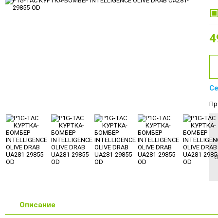
4
Се
Пр
О
Описание