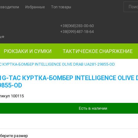
изводители
Избранные
Топ товары
+38(068)283-00-60
+38(099)487-18-64
ы
⭐
РЮКЗАКИ И СУМКИ
ТАКТИЧЕСКОЕ СНАРЯЖЕНИЕ
C КУРТКА-БОМБЕР INTELLIGENCE OLIVE DRAB UA281-29855-OD
1G-TAC КУРТКА-БОМБЕР INTELLIGENCE OLIVE 
9855-OD
тикул 100115
Есть в наличии
берите размер