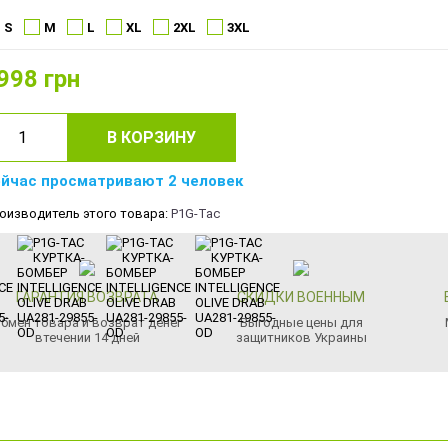
S
M
L
XL
2XL
3XL
998
грн
В КОРЗИНУ
йчас просматривают 2 человек
оизводитель этого товара:
P1G-Tac
ГАРАНТИЯ ВОЗВРАТА
СКИДКИ ВОЕННЫМ
бмен товара и возврат денег
Выгодные цены для
втечении 14 дней
защитников Украины