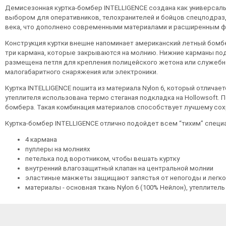
Демисезонная куртка-бомбер INTELLIGENCE создана как универсал
выбором для оперативников, телохранителей и бойцов спецподразд
века, что дополнено современными материалами и расширенным ф
Конструкция куртки внешне напоминает американский летный бомб
три кармана, которые закрываются на молнию. Нижние карманы под
размещена петля для крепления полицейского жетона или служебно
малогабаритного снаряжения или электроники.
Куртка INTELLIGENCE пошита из материала Nylon 6, который отлича
утеплителя использована термо стеганая подкладка на Hollowsoft.
бомбера. Такая комбинация материалов способствует лучшему сох
Куртка-бомбер INTELLIGENCE отлично подойдет всем “тихим” специ
4 кармана
пуллеры на молниях
петелька под воротником, чтобы вешать куртку
внутренний влагозащитный клапан на центральной молнии
эластиные манжеты защищают запястья от непогоды и легко
материалы - основная ткань Nylon 6 (100% Нейлон), утеплитель