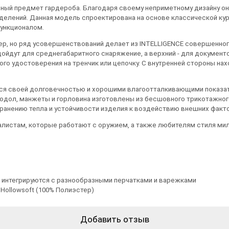
ьный предмет гардероба. Благодаря своему неприметному дизайну о
елений. Данная модель спроектирована на основе классической курт
ункционалом.
ер, но ряд усовершенствований делает из INTELLIGENCE совершенно
ойдут для среднегабаритного снаряжение, а верхний - для документ
го удостоверения на тренчик или цепочку. С внутренней стороны на
ется своей долговечностью и хорошими влагоотталкивающими показат
 Подол, манжеты и горловина изготовлены из бесшовного трикотажно
ранению тепла и устойчивости изделия к воздействию внешних факт
алистам, которые работают с оружием, а также любителям стиля мил
 интегрируются с разнообразными перчатками и варежками
 Hollowsoft (100% Полиэстер)
Добавить отзыв