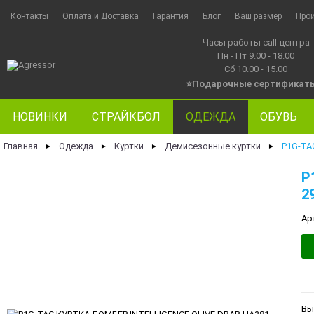
Контакты
Оплата и Доставка
Гарантия
Блог
Ваш размер
Про
Часы работы call-центра
Пн - Пт 9.00 - 18.00
Сб 10.00 - 15.00
⭐Подарочные сертификат
НОВИНКИ
СТРАЙКБОЛ
ОДЕЖДА
ОБУВЬ
Главная
Одежда
Куртки
Демисезонные куртки
P1G-TA
►
►
►
►
P
2
Ар
Вы