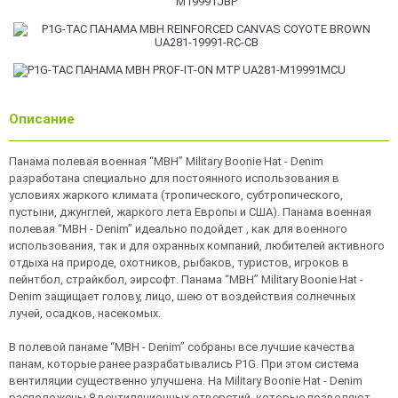
Описание
Панама полевая военная “MBH” Military Boonie Hat - Denim
разработана специально для постоянного использования в
условиях жаркого климата (тропического, субтропического,
пустыни, джунглей, жаркого лета Европы и США). Панама военная
полевая “MBH - Denim” идеально подойдет , как для военного
использования, так и для охранных компаний, любителей активного
отдыха на природе, охотников, рыбаков, туристов, игроков в
пейнтбол, страйкбол, эирсофт. Панама “MBH” Military Boonie Hat -
Denim защищает голову, лицо, шею от воздействия солнечных
лучей, осадков, насекомых.
В полевой панаме “MBH - Denim” собраны все лучшие качества
панам, которые ранее разрабатывались P1G. При этом система
вентиляции существенно улучшена. На Military Boonie Hat - Denim
расположены 8 вентиляционных отверстий, которые позволяют