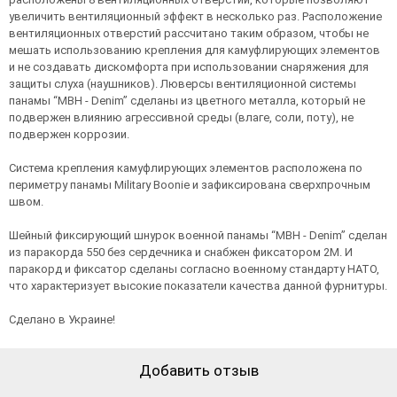
увеличить вентиляционный эффект в несколько раз. Расположение
вентиляционных отверстий рассчитано таким образом, чтобы не
мешать использованию крепления для камуфлирующих элементов
и не создавать дискомфорта при использовании снаряжения для
защиты слуха (наушников). Люверсы вентиляционной системы
панамы “MBH - Denim” сделаны из цветного металла, который не
подвержен влиянию агрессивной среды (влаге, соли, поту), не
подвержен коррозии.
Система крепления камуфлирующих элементов расположена по
периметру панамы Military Boonie и зафиксирована сверхпрочным
швом.
Шейный фиксирующий шнурок военной панамы “MBH - Denim” сделан
из паракорда 550 без сердечника и снабжен фиксатором 2M. И
паракорд и фиксатор сделаны согласно военному стандарту НАТО,
что характеризует высокие показатели качества данной фурнитуры.
Сделано в Украине!
Добавить отзыв