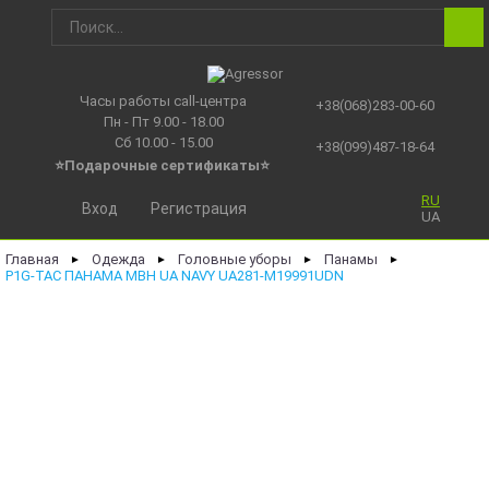
Часы работы call-центра
+38(068)283-00-60
Пн - Пт 9.00 - 18.00
Сб 10.00 - 15.00
+38(099)487-18-64
⭐Подарочные сертификаты
⭐
RU
Вход
Регистрация
UA
Главная
Одежда
Головные уборы
Панамы
►
►
►
►
P1G-TAC ПАНАМА MBH UA NAVY UA281-M19991UDN